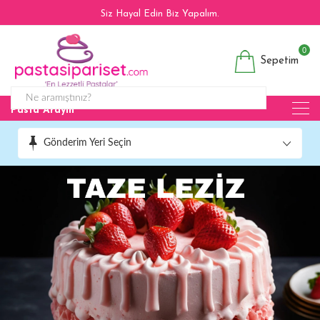
Siz Hayal Edin Biz Yapalım.
0
Sepetim
Pasta Arayın
Gönderim Yeri Seçin