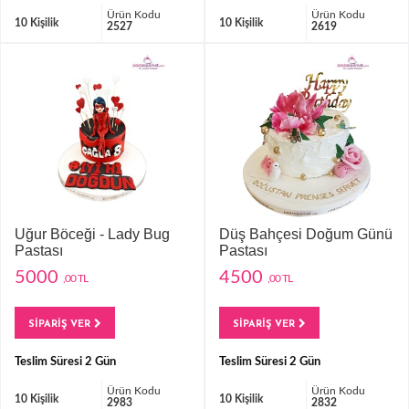
Ürün Kodu
Ürün Kodu
10 Kişilik
10 Kişilik
2527
2619
Uğur Böceği - Lady Bug
Düş Bahçesi Doğum Günü
Pastası
Pastası
5000
4500
,00 TL
,00 TL
SİPARİŞ VER
SİPARİŞ VER
Teslim Süresi 2 Gün
Teslim Süresi 2 Gün
Ürün Kodu
Ürün Kodu
10 Kişilik
10 Kişilik
2983
2832