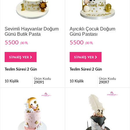
Sevimli Hayvanlar Doğum
Ayıcıklı Çocuk Doğum
Günü Butik Pasta
Günü Pastası
5500
5500
,00 TL
,00 TL
SİPARİŞ VER
SİPARİŞ VER
Teslim Süresi 2 Gün
Teslim Süresi 2 Gün
Ürün Kodu
Ürün Kodu
10 Kişilik
10 Kişilik
29091
29097