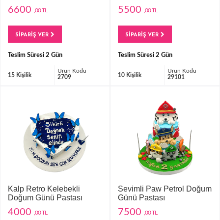
6600
5500
,00 TL
,00 TL
SİPARİŞ VER
SİPARİŞ VER
Teslim Süresi 2 Gün
Teslim Süresi 2 Gün
Ürün Kodu
Ürün Kodu
15 Kişilik
10 Kişilik
2709
29101
Kalp Retro Kelebekli
Sevimli Paw Petrol Doğum
Doğum Günü Pastası
Günü Pastası
4000
7500
,00 TL
,00 TL