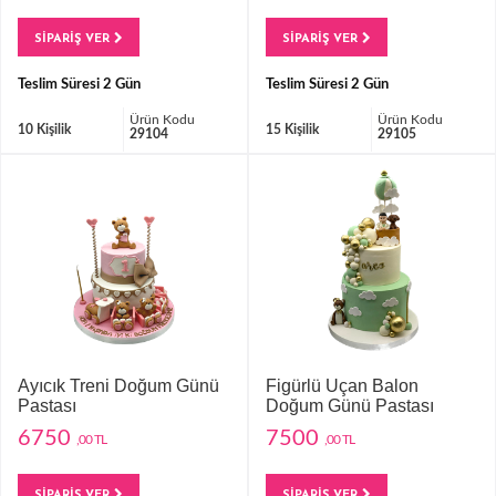
SİPARİŞ VER
SİPARİŞ VER
Teslim Süresi 2 Gün
Teslim Süresi 2 Gün
Ürün Kodu
Ürün Kodu
10 Kişilik
15 Kişilik
29104
29105
Ayıcık Treni Doğum Günü
Figürlü Uçan Balon
Pastası
Doğum Günü Pastası
6750
7500
,00 TL
,00 TL
SİPARİŞ VER
SİPARİŞ VER