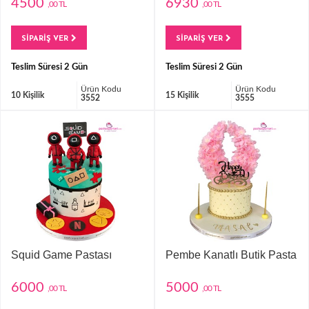
4500
6930
,00 TL
,00 TL
SİPARİŞ VER
SİPARİŞ VER
Teslim Süresi 2 Gün
Teslim Süresi 2 Gün
Ürün Kodu
Ürün Kodu
10 Kişilik
15 Kişilik
3552
3555
Squid Game Pastası
Pembe Kanatlı Butik Pasta
6000
5000
,00 TL
,00 TL