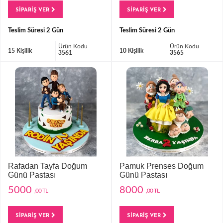
SİPARİŞ VER
SİPARİŞ VER
Teslim Süresi 2 Gün
Teslim Süresi 2 Gün
Ürün Kodu
Ürün Kodu
15 Kişilik
10 Kişilik
3561
3565
Rafadan Tayfa Doğum
Pamuk Prenses Doğum
Günü Pastası
Günü Pastası
5000
8000
,00 TL
,00 TL
SİPARİŞ VER
SİPARİŞ VER