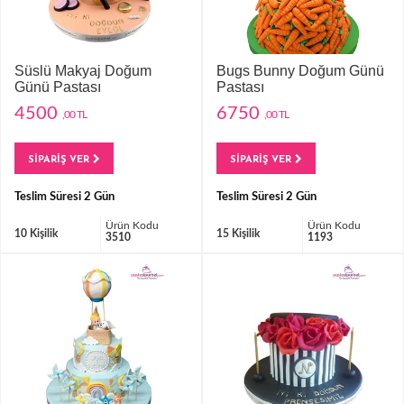
Süslü Makyaj Doğum
Bugs Bunny Doğum Günü
Günü Pastası
Pastası
4500
6750
,00 TL
,00 TL
SİPARİŞ VER
SİPARİŞ VER
Teslim Süresi 2 Gün
Teslim Süresi 2 Gün
Ürün Kodu
Ürün Kodu
10 Kişilik
15 Kişilik
3510
1193