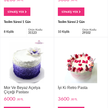
SİPARİŞ VER
SİPARİŞ VER
Teslim Süresi 1 Gün
Teslim Süresi 2 Gün
Ürün Kodu
Ürün Kodu
8 Kişilik
10 Kişilik
31123
29102
Mor Ve Beyaz Açelya
İyi Ki Retro Pasta
Çiçeği Pastası
6000
3600
,00 TL
,00 TL