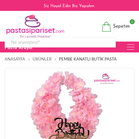
Siz Hayal Edin Biz Yapalım.
0
Sepetim
Pasta Arayın
ANASAYFA
ÜRÜNLER
PEMBE KANATLI BUTIK PASTA