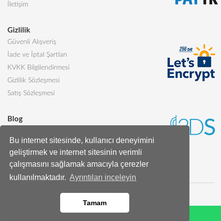
İletişim
Gizlilik
Güvenli Alışveriş
İade ve İptal Şartları
KVKK Bilgilendirmesi
Gizlilik Sözleşmesi
Satış Sözleşmesi
Blog
Sevgiliye Alınabilecek 5 Harika Pasta
Bu internet sitesinde, kullanıcı deneyimini
Butik Pasta Nedir?
geliştirmek ve internet sitesinin verimli
Tüm Blog Yazıları
çalışmasını sağlamak amacıyla çerezler
kullanılmaktadır.
Ayrıntıları inceleyin
Tamam
Whatsapp