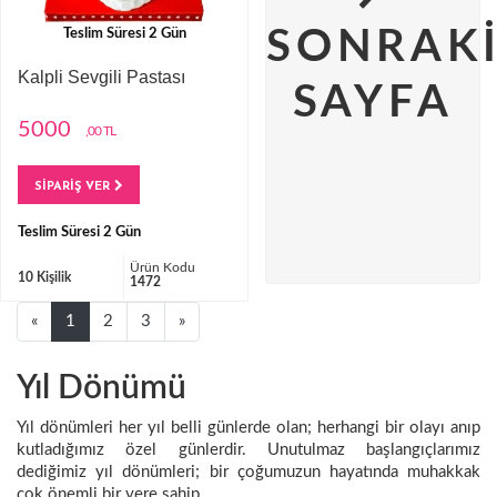
SONRAK
Teslim Süresi 2 Gün
Kalpli Sevgili Pastası
SAYFA
5000
,00 TL
SİPARİŞ VER
Teslim Süresi 2 Gün
Ürün Kodu
10 Kişilik
1472
Next
Next
«
1
2
3
»
Yıl Dönümü
Yıl dönümleri her yıl belli günlerde olan; herhangi bir olayı anıp
kutladığımız özel günlerdir. Unutulmaz başlangıçlarımız
dediğimiz yıl dönümleri; bir çoğumuzun hayatında muhakkak
çok önemli bir yere sahip...