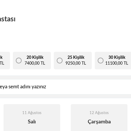
stası
ik
20 Kişilik
25 Kişilik
30 Kişilik
TL
7400,00 TL
9250,00 TL
11100,00 TL
11 Ağustos
12 Ağustos
Salı
Çarşamba