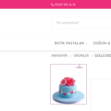
0505 110 14 12
BUTIK PASTALAR
DÜĞÜN & 
ANASAYFA
ÜRÜNLER
GÜLLÜ DO