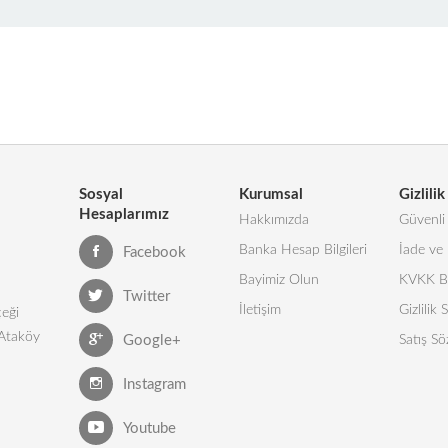
Sosyal
Kurumsal
Gizlilik
Hesaplarımız
Hakkımızda
Güvenli 
Banka Hesap Bilgileri
İade ve 
Facebook
Bayimiz Olun
KVKK Bi
Twitter
İletişim
Gizlilik
eği
 Ataköy
Google+
Satış Sö
Instagram
Youtube