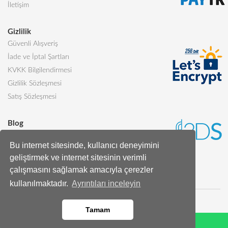
İletişim
Gizlilik
Güvenli Alışveriş
İade ve İptal Şartları
KVKK Bilgilendirmesi
Gizlilik Sözleşmesi
Satış Sözleşmesi
Blog
Sevgiliye Alınabilecek 5 Harika Pasta
Bu internet sitesinde, kullanıcı deneyimini
Butik Pasta Nedir?
geliştirmek ve internet sitesinin verimli
Tüm Blog Yazıları
çalışmasını sağlamak amacıyla çerezler
kullanılmaktadır.
Ayrıntıları inceleyin
Tamam
Whatsapp