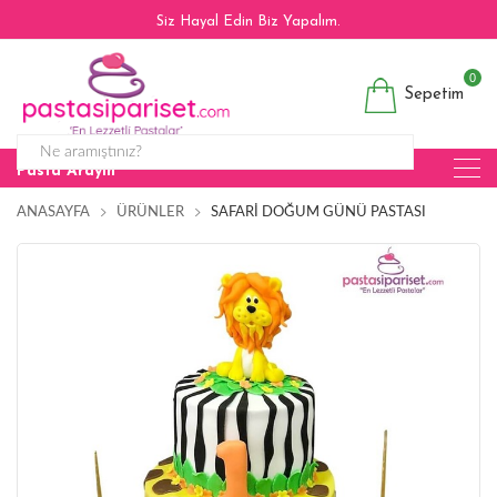
Siz Hayal Edin Biz Yapalım.
0
Sepetim
Pasta Arayın
ANASAYFA
ÜRÜNLER
SAFARI DOĞUM GÜNÜ PASTASI