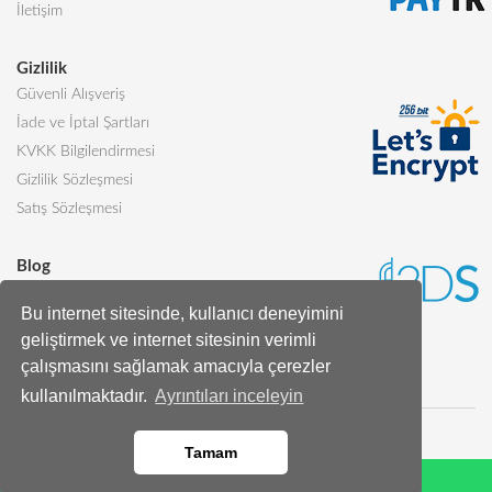
İletişim
Gizlilik
Güvenli Alışveriş
İade ve İptal Şartları
KVKK Bilgilendirmesi
Gizlilik Sözleşmesi
Satış Sözleşmesi
Blog
Sevgiliye Alınabilecek 5 Harika Pasta
Bu internet sitesinde, kullanıcı deneyimini
Butik Pasta Nedir?
geliştirmek ve internet sitesinin verimli
Tüm Blog Yazıları
çalışmasını sağlamak amacıyla çerezler
kullanılmaktadır.
Ayrıntıları inceleyin
Tamam
Whatsapp