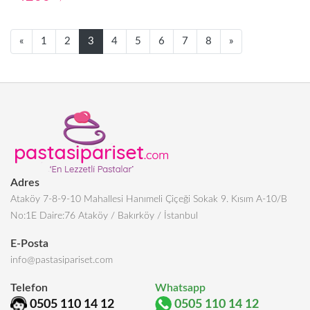
Next
Next
«
1
2
3
4
5
6
7
8
»
Adres
Ataköy 7-8-9-10 Mahallesi Hanımeli Çiçeği Sokak 9. Kısım A-10/B
No:1E Daire:76 Ataköy / Bakırköy / İstanbul
E-Posta
info@pastasipariset.com
Telefon
Whatsapp
0505 110 14 12
0505 110 14 12