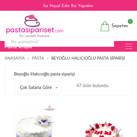
Siz Hayal Edin Biz Yapalım.
0
Sepetim
Pasta Arayın
ANASAYFA
PASTA
BEYOĞLU-HALICIOĞLU PASTA SIPARIŞI
Beyoğlu-Halıcıoğlu pasta siparişi
47 ürün bulundu.
Çok Satana Göre