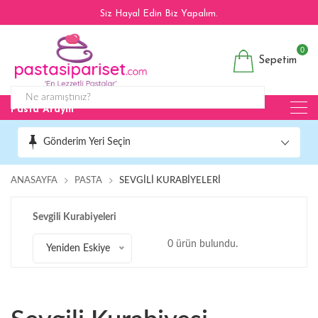
Siz Hayal Edin Biz Yapalım.
0
Sepetim
Pasta Arayın
Gönderim Yeri Seçin
ANASAYFA
PASTA
SEVGILI KURABIYELERI
Sevgili Kurabiyeleri
0 ürün bulundu.
Yeniden Eskiye