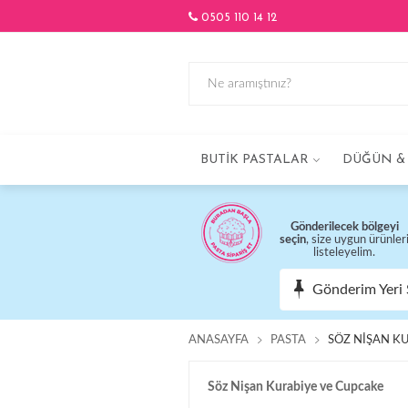
0505 110 14 12
BUTIK PASTALAR
DÜĞÜN & 
Gönderilecek bölgeyi
seçin
, size uygun ürünler
listeleyelim.
Gönderim Yeri 
ANASAYFA
PASTA
SÖZ NIŞAN K
Söz Nişan Kurabiye ve Cupcake