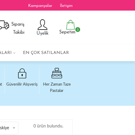
Kampanyalar
İletişim
Sipariş
0
Sepetim
Takibi
Üyelik
ALARI
EN ÇOK SATILANLAR
at
Güvenilir Alışveriş
Her Zaman Taze
Pastalar
0 ürün bulundu.
skiye