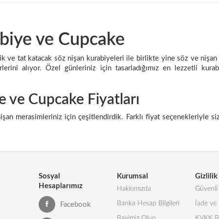
biye ve Cupcake
 ve tat katacak söz nişan kurabiyeleri ile birlikte yine söz ve nişan
erlerini alıyor. Özel günleriniz için tasarladığımız en lezzetli ku
e ve Cupcake Fiyatları
işan merasimleriniz için çeşitlendirdik. Farklı fiyat seçenekleriyle 
Sosyal
Kurumsal
Gizlilik
Hesaplarımız
Hakkımızda
Güvenli 
Banka Hesap Bilgileri
İade ve 
Facebook
Bayimiz Olun
KVKK Bi