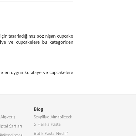
 için tasarladığımız söz nişan cupcake
rabiye ve cupcakelere bu kategoriden
size en uygun kurabiye ve cupcakelere
Blog
Alışveriş
Sevgiliye Alınabilecek
5 Harika Pasta
İptal Şartları
Butik Pasta Nedir?
lgilendirmesi