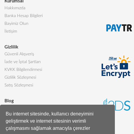
Kurumsal
Hakkımızda
Banka Hesap Bilgileri
Bayimiz Olun
İletişim
Gizlilik
Güvenli Alışveriş
İade ve İptal Şartları
KVKK Bilgilendirmesi
Gizlilik Sözleşmesi
Satış Sözleşmesi
Blog
Sevgiliye Alınabilecek 5 Harika Pasta
Bu internet sitesinde, kullanıcı deneyimini
Butik Pasta Nedir?
geliştirmek ve internet sitesinin verimli
Tüm Blog Yazıları
çalışmasını sağlamak amacıyla çerezler