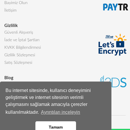
Bayimiz Olun
İletişim
Gizlilik
Güvenli Alışveriş
İade ve İptal Şartları
KVKK Bilgilendirmesi
Gizlilik Sözleşmesi
Satış Sözleşmesi
Blog
Sevgiliye Alınabilecek 5 Harika Pasta
Bu internet sitesinde, kullanıcı deneyimini
Butik Pasta Nedir?
geliştirmek ve internet sitesinin verimli
Tüm Blog Yazıları
çalışmasını sağlamak amacıyla çerezler
kullanılmaktadır.
Ayrıntıları inceleyin
Tamam