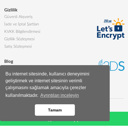
Gizlilik
Güvenli Alışveriş
İade ve İptal Şartları
KVKK Bilgilendirmesi
Gizlilik Sözleşmesi
Satış Sözleşmesi
Blog
Sevgiliye Alınabilecek 5 Harika Pasta
Bu internet sitesinde, kullanıcı deneyimini
Butik Pasta Nedir?
geliştirmek ve internet sitesinin verimli
Tüm Blog Yazıları
çalışmasını sağlamak amacıyla çerezler
kullanılmaktadır.
Ayrıntıları inceleyin
Tamam
Whatsapp