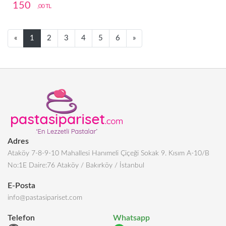
150
,00 TL
Next
Next
«
1
2
3
4
5
6
»
Adres
Ataköy 7-8-9-10 Mahallesi Hanımeli Çiçeği Sokak 9. Kısım A-10/B
No:1E Daire:76 Ataköy / Bakırköy / İstanbul
E-Posta
info@pastasipariset.com
Telefon
Whatsapp