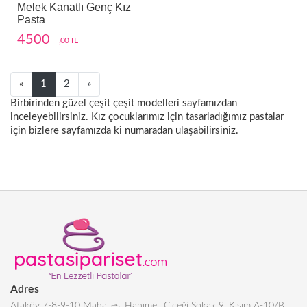
Melek Kanatlı Genç Kız
Pasta
4500
,00 TL
Next
Next
«
1
2
»
Birbirinden güzel çeşit çeşit modelleri sayfamızdan
inceleyebilirsiniz. Kız çocuklarımız için tasarladığımız pastalar
için bizlere sayfamızda ki numaradan ulaşabilirsiniz.
Adres
Ataköy 7-8-9-10 Mahallesi Hanımeli Çiçeği Sokak 9. Kısım A-10/B