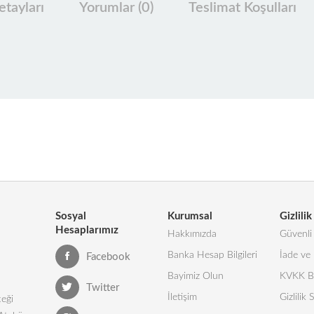
tayları
Yorumlar (0)
Teslimat Koşulları
Sosyal
Kurumsal
Gizlilik
Hesaplarımız
Hakkımızda
Güvenli 
Banka Hesap Bilgileri
İade ve 
Facebook
Bayimiz Olun
KVKK Bi
Twitter
İletişim
Gizlilik
eği