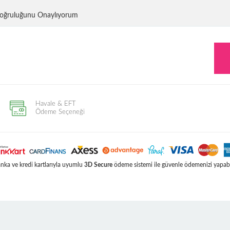
 Doğruluğunu Onaylıyorum
Havale & EFT
Ödeme Seçeneği
ka ve kredi kartlarıyla uyumlu
3D Secure
ödeme sistemi ile güvenle ödemenizi yapabil