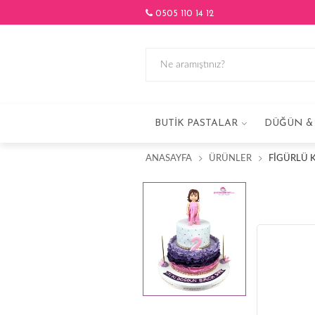
0505 110 14 12
BUTIK PASTALAR
DÜĞÜN & 
ANASAYFA
ÜRÜNLER
FIGÜRLÜ K