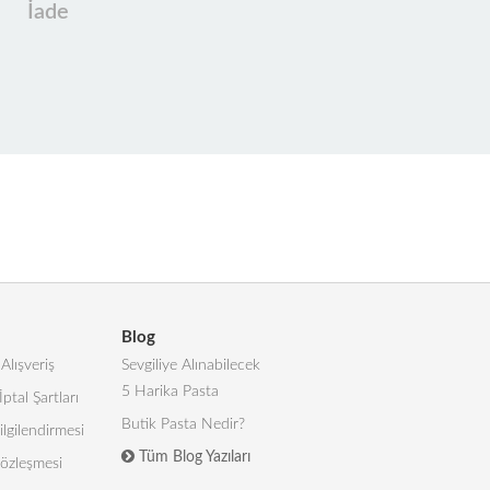
İade
Blog
Alışveriş
Sevgiliye Alınabilecek
5 Harika Pasta
İptal Şartları
Butik Pasta Nedir?
lgilendirmesi
Tüm Blog Yazıları
 Sözleşmesi