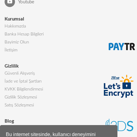
Youtube
Kurumsal
Hakkımızda
Banka Hesap Bilgileri
Bayimiz Olun
İletişim
Gizlilik
Güvenli Alışveriş
İade ve İptal Şartları
KVKK Bilgilendirmesi
Gizlilik Sözleşmesi
Satış Sözleşmesi
Blog
Sevgiliye Alınabilecek 5 Harika Pasta
Bu internet sitesinde, kullanıcı deneyimini
Butik Pasta Nedir?