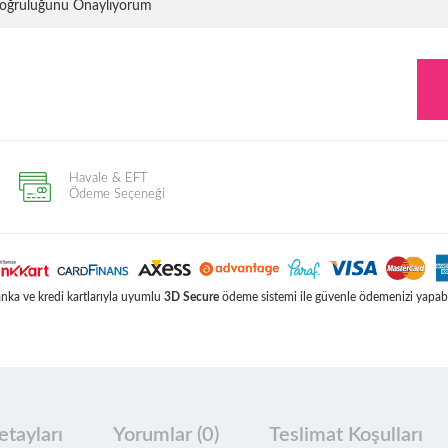
 Doğruluğunu Onaylıyorum
Havale & EFT
Ödeme Seçeneği
ka ve kredi kartlarıyla uyumlu
3D Secure
ödeme sistemi ile güvenle ödemenizi yapabil
tayları
Yorumlar (0)
Teslimat Koşulları