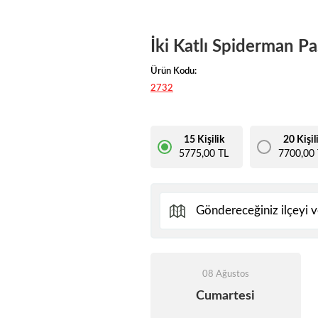
İki Katlı Spiderman Pa
Ürün Kodu:
2732
15 Kişilik
20 Kişil
5775,00 TL
7700,00 
08 Ağustos
Cumartesi