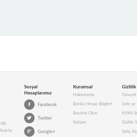
Sosyal
Kurumsal
Gizlilik
Hesaplarımız
Hakkımızda
Güvenli 
Banka Hesap Bilgileri
İade ve 
Facebook
Bayimiz Olun
KVKK Bi
Twitter
İletişim
Gizlilik
eği
 Ataköy
Google+
Satış Sö