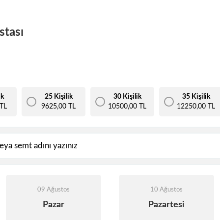
stası
ik
25 Kişilik
30 Kişilik
35 Kişilik
TL
9625,00 TL
10500,00 TL
12250,00 TL
09 Ağustos
10 Ağustos
Pazar
Pazartesi