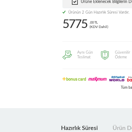
Ürüne Eklenecek Bilgilerin
Ürünün 2 Gün Hazırlık Süresi Vardır.
5775
,00 TL
(KDV Dahil)
Aynı Gün
Güvenilir
Teslimat
Ödeme
Tüm ban
Hazırlık Süresi
Ürün De