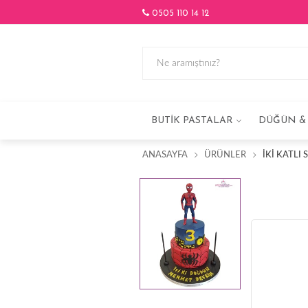
0505 110 14 12
BUTIK PASTALAR
DÜĞÜN & 
ANASAYFA
ÜRÜNLER
İKI KATLI