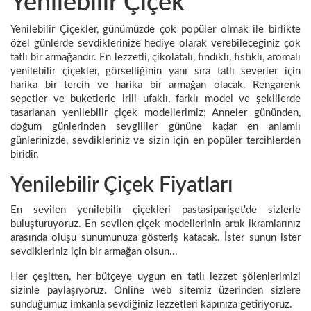
Yenilebilir Çiçek
Yenilebilir Çiçekler, günümüzde çok popüler olmak ile birlikte
özel günlerde sevdiklerinize hediye olarak verebileceğiniz çok
tatlı bir armağandır. En lezzetli, çikolatalı, fındıklı, fıstıklı, aromalı
yenilebilir çiçekler, görselliğinin yanı sıra tatlı severler için
harika bir tercih ve harika bir armağan olacak. Rengarenk
sepetler ve buketlerle irili ufaklı, farklı model ve şekillerde
tasarlanan yenilebilir çiçek modellerimiz; Anneler gününden,
doğum günlerinden sevgililer gününe kadar en anlamlı
günlerinizde, sevdikleriniz ve sizin için en popüler tercihlerden
biridir.
Yenilebilir Çiçek Fiyatları
En sevilen yenilebilir çiçekleri pastasiparişet'de sizlerle
buluşturuyoruz. En sevilen çiçek modellerinin artık ikramlarınız
arasında oluşu sunumunuza gösteriş katacak. İster sunun ister
sevdikleriniz için bir armağan olsun...
Her çeşitten, her bütçeye uygun en tatlı lezzet şölenlerimizi
sizinle paylaşıyoruz. Online web sitemiz üzerinden sizlere
sunduğumuz imkanla sevdiğiniz lezzetleri kapınıza getiriyoruz.