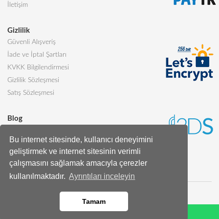
İletişim
Gizlilik
Güvenli Alışveriş
İade ve İptal Şartları
KVKK Bilgilendirmesi
Gizlilik Sözleşmesi
Satış Sözleşmesi
Blog
Sevgiliye Alınabilecek 5 Harika Pasta
Bu internet sitesinde, kullanıcı deneyimini
Butik Pasta Nedir?
geliştirmek ve internet sitesinin verimli
Tüm Blog Yazıları
çalışmasını sağlamak amacıyla çerezler
kullanılmaktadır.
Ayrıntıları inceleyin
Tamam
Whatsapp