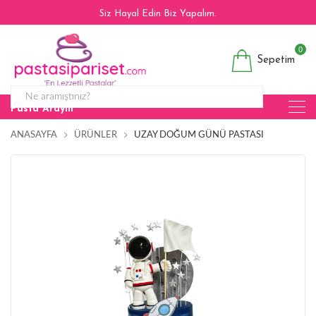
Siz Hayal Edin Biz Yapalım.
0
Sepetim
Pasta Arayın
ANASAYFA
ÜRÜNLER
UZAY DOĞUM GÜNÜ PASTASI