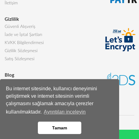
İletişim
Gizlilik
Güvenli Alışveriş
İade ve İptal Şartları
KVKK Bilgilendirmesi
Gizlilik Sözleşmesi
Satış Sözleşmesi
Blog
Sevgiliye Alınabilecek 5 Harika Pasta
Bu internet sitesinde, kullanıcı deneyimini
Butik Pasta Nedir?
geliştirmek ve internet sitesinin verimli
Tüm Blog Yazıları
çalışmasını sağlamak amacıyla çerezler
kullanılmaktadır.
Ayrıntıları inceleyin
Tamam
Whatsapp