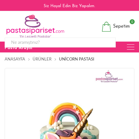
Siz Hayal Edin Biz Yapalım.
0
Sepetim
Pasta Arayın
ANASAYFA
ÜRÜNLER
UNICORN PASTASI