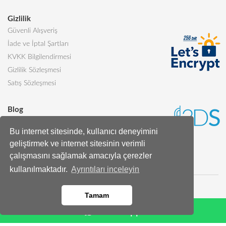
Gizlilik
Güvenli Alışveriş
İade ve İptal Şartları
KVKK Bilgilendirmesi
Gizlilik Sözleşmesi
Satış Sözleşmesi
Blog
Sevgiliye Alınabilecek 5 Harika Pasta
Bu internet sitesinde, kullanıcı deneyimini
Butik Pasta Nedir?
geliştirmek ve internet sitesinin verimli
Tüm Blog Yazıları
çalışmasını sağlamak amacıyla çerezler
kullanılmaktadır.
Ayrıntıları inceleyin
Tamam
Whatsapp