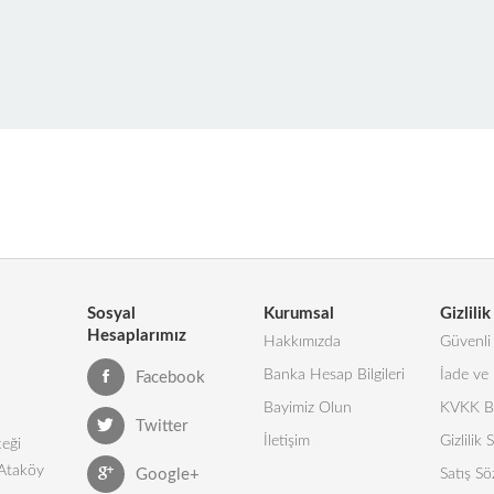
Sosyal
Kurumsal
Gizlilik
Hesaplarımız
Hakkımızda
Güvenli 
Banka Hesap Bilgileri
İade ve 
Facebook
Bayimiz Olun
KVKK Bi
Twitter
İletişim
Gizlilik
eği
 Ataköy
Google+
Satış Sö