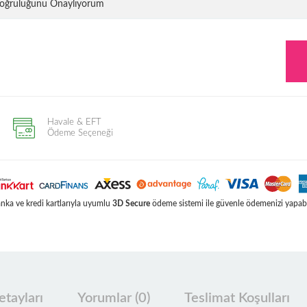
 Doğruluğunu Onaylıyorum
Havale & EFT
Ödeme Seçeneği
ka ve kredi kartlarıyla uyumlu
3D Secure
ödeme sistemi ile güvenle ödemenizi yapabil
tayları
Yorumlar (0)
Teslimat Koşulları