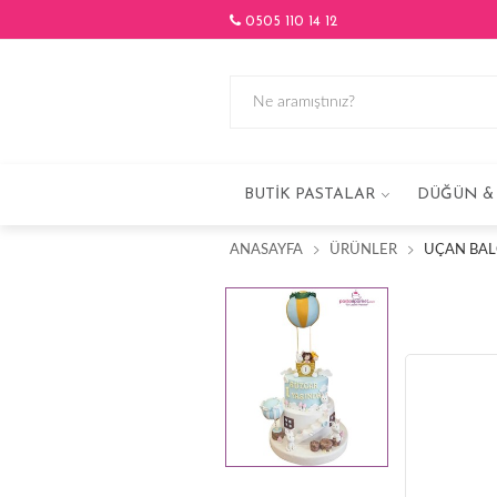
0505 110 14 12
BUTIK PASTALAR
DÜĞÜN & 
ANASAYFA
ÜRÜNLER
UÇAN BAL