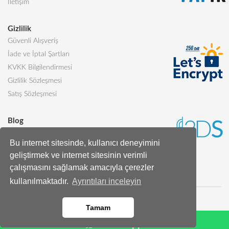
İletişim
Gizlilik
Güvenli Alışveriş
İade ve İptal Şartları
KVKK Bilgilendirmesi
Gizlilik Sözleşmesi
Satış Sözleşmesi
Blog
Sevgiliye Alınabilecek 5 Harika Pasta
Bu internet sitesinde, kullanıcı deneyimini
Butik Pasta Nedir?
geliştirmek ve internet sitesinin verimli
Tüm Blog Yazıları
çalışmasını sağlamak amacıyla çerezler
kullanılmaktadır.
Ayrıntıları inceleyin
Tamam
Whatsapp