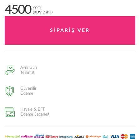
4500
,00 TL
(KDV Dahil)
Aynı Gün
Teslimat
Güvenilir
Ödeme
Havale & EFT
Ödeme Seçeneği