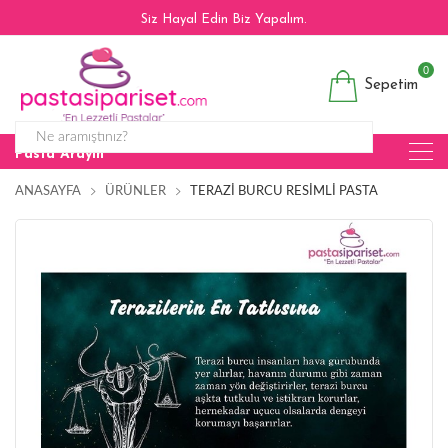
Siz Hayal Edin Biz Yapalım.
0
Sepetim
Pasta Arayın
ANASAYFA
ÜRÜNLER
TERAZI BURCU RESIMLI PASTA