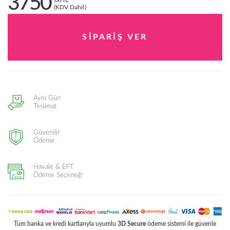
3750
,00 TL
(KDV Dahil)
Aynı Gün
Teslimat
Güvenilir
Ödeme
Havale & EFT
Ödeme Seçeneği
Tüm banka ve kredi kartlarıyla uyumlu
3D Secure
ödeme sistemi ile güvenle