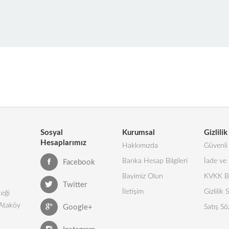
Sosyal
Kurumsal
Gizlilik
Hesaplarımız
Hakkımızda
Güvenli 
Banka Hesap Bilgileri
İade ve 
Facebook
Bayimiz Olun
KVKK Bi
Twitter
İletişim
Gizlilik
eği
 Ataköy
Google+
Satış Sö