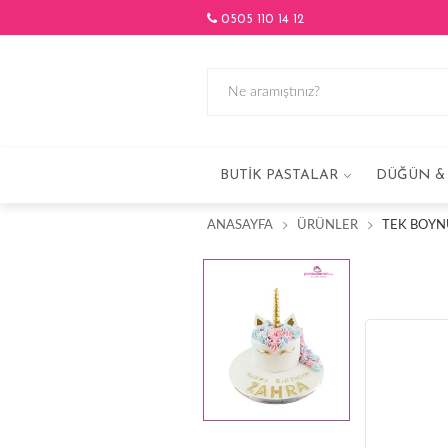
0505 110 14 12
BUTIK PASTALAR
DÜĞÜN & 
ANASAYFA
ÜRÜNLER
TEK BOYN