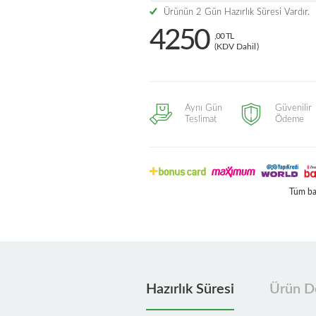
Ürünün 2 Gün Hazırlık Süresi Vardır.
4250
,00 TL
(KDV Dahil)
Aynı Gün
Güvenilir
Teslimat
Ödeme
Tüm ban
Hazırlık Süresi
Ürün De