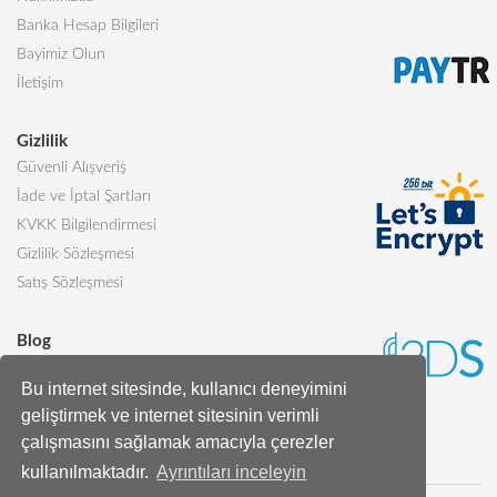
Banka Hesap Bilgileri
Bayimiz Olun
İletişim
Gizlilik
Güvenli Alışveriş
İade ve İptal Şartları
KVKK Bilgilendirmesi
Gizlilik Sözleşmesi
Satış Sözleşmesi
Blog
Sevgiliye Alınabilecek 5 Harika Pasta
Bu internet sitesinde, kullanıcı deneyimini
Butik Pasta Nedir?
geliştirmek ve internet sitesinin verimli
Tüm Blog Yazıları
çalışmasını sağlamak amacıyla çerezler
kullanılmaktadır.
Ayrıntıları inceleyin