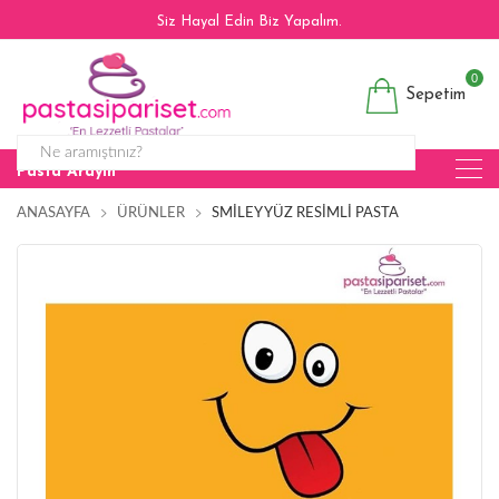
Siz Hayal Edin Biz Yapalım.
0
Sepetim
Pasta Arayın
ANASAYFA
ÜRÜNLER
SMILEY YÜZ RESIMLI PASTA