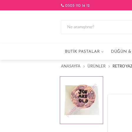
0505 110 14 12
BUTIK PASTALAR
DÜĞÜN & 
ANASAYFA
ÜRÜNLER
RETRO YAZ