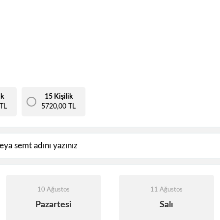
ik
15 Kişilik
TL
5720,00 TL
10 Ağustos
11 Ağustos
Pazartesi
Salı