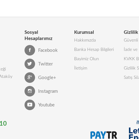
Sosyal
Kurumsal
Gizlilik
Hesaplarımız
Hakkımızda
Güvenli 
Banka Hesap Bilgileri
İade ve 
Facebook
Bayimiz Olun
KVKK Bi
Twitter
İletişim
Gizlilik
eği
 Ataköy
Google+
Satış Sö
Instagram
Youtube
10