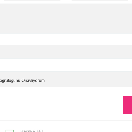
 Doğruluğunu Onaylıyorum
Havale & EFT