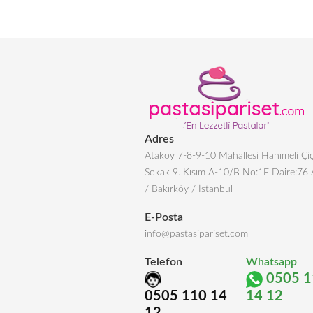
Adres
Ataköy 7-8-9-10 Mahallesi Hanımeli Çiç
Sokak 9. Kısım A-10/B No:1E Daire:76
/ Bakırköy / İstanbul
E-Posta
info@pastasipariset.com
Telefon
Whatsapp
0505 1
0505 110 14
14 12
12