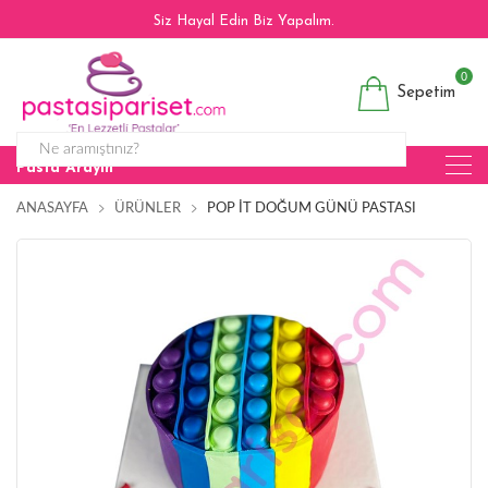
Siz Hayal Edin Biz Yapalım.
0
Sepetim
Pasta Arayın
ANASAYFA
ÜRÜNLER
POP İT DOĞUM GÜNÜ PASTASI