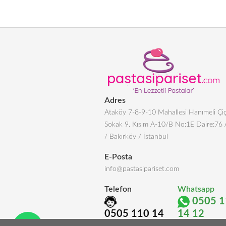
Adres
Ataköy 7-8-9-10 Mahallesi Hanımeli Çiç
Sokak 9. Kısım A-10/B No:1E Daire:76
/ Bakırköy / İstanbul
E-Posta
info@pastasipariset.com
Telefon
Whatsapp
0505 1
0505 110 14
14 12
12