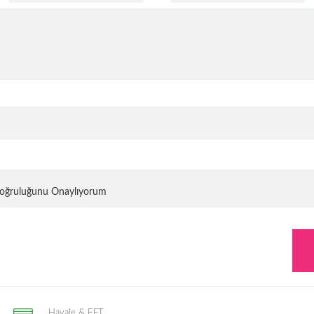
 Doğruluğunu Onaylıyorum
Havale & EFT