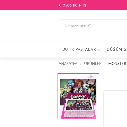
0505 110 14 12
BUTIK PASTALAR
DÜĞÜN & 
ANASAYFA
ÜRÜNLER
MONSTER H