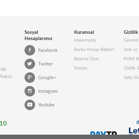
Sosyal
Kurumsal
Gizlilik
Hesaplarımız
Hakkımızda
Güvenli 
Banka Hesap Bilgileri
İade ve 
Facebook
Bayimiz Olun
KVKK Bi
Twitter
İletişim
Gizlilik
eği
 Ataköy
Google+
Satış Sö
Instagram
Youtube
10