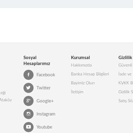
Sosyal
Kurumsal
Gizlilik
Hesaplarımız
Hakkımızda
Güvenli 
Banka Hesap Bilgileri
İade ve 
Facebook
Bayimiz Olun
KVKK Bi
Twitter
İletişim
Gizlilik
eği
 Ataköy
Google+
Satış Sö
Instagram
Youtube