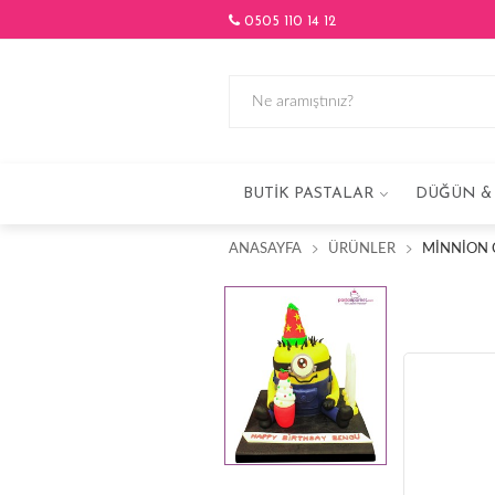
0505 110 14 12
BUTIK PASTALAR
DÜĞÜN & 
ANASAYFA
ÜRÜNLER
MINNION 