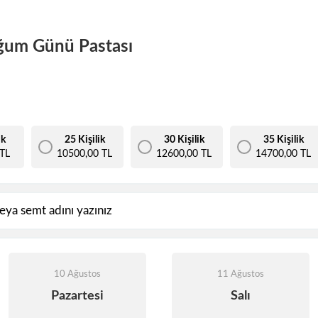
ğum Günü Pastası
ik
25 Kişilik
30 Kişilik
35 Kişilik
TL
10500,00 TL
12600,00 TL
14700,00 TL
10 Ağustos
11 Ağustos
Pazartesi
Salı