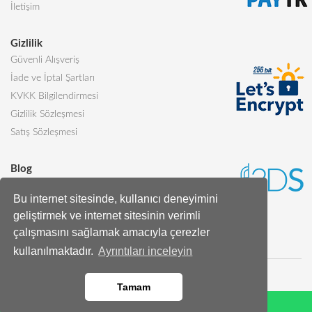
İletişim
Gizlilik
Güvenli Alışveriş
İade ve İptal Şartları
KVKK Bilgilendirmesi
Gizlilik Sözleşmesi
Satış Sözleşmesi
Blog
Sevgiliye Alınabilecek 5 Harika Pasta
Bu internet sitesinde, kullanıcı deneyimini
Butik Pasta Nedir?
geliştirmek ve internet sitesinin verimli
Tüm Blog Yazıları
çalışmasını sağlamak amacıyla çerezler
kullanılmaktadır.
Ayrıntıları inceleyin
Tamam
Whatsapp