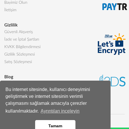
Bayimiz Olun
İletişim
Gizlilik
Güvenli Alışveriş
İade ve İptal Şartları
KVKK Bilgilendirmesi
Gizlilik Sözleşmesi
Satış Sözleşmesi
Blog
Sevgiliye Alınabilecek 5 Harika Pasta
Bu internet sitesinde, kullanıcı deneyimini
Butik Pasta Nedir?
geliştirmek ve internet sitesinin verimli
Tüm Blog Yazıları
çalışmasını sağlamak amacıyla çerezler
kullanılmaktadır.
Ayrıntıları inceleyin
Tamam