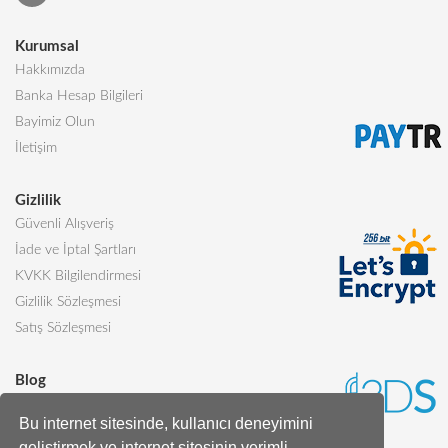
Kurumsal
Hakkımızda
Banka Hesap Bilgileri
Bayimiz Olun
İletişim
Gizlilik
Güvenli Alışveriş
İade ve İptal Şartları
KVKK Bilgilendirmesi
Gizlilik Sözleşmesi
Satış Sözleşmesi
Blog
Sevgiliye Alınabilecek 5 Harika Pasta
Bu internet sitesinde, kullanıcı deneyimini
Butik Pasta Nedir?
geliştirmek ve internet sitesinin verimli