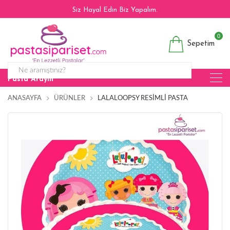
Siz Hayal Edin Biz Yapalım.
0
Sepetim
Pasta Arayın
ANASAYFA
ÜRÜNLER
LALALOOPSY RESIMLI PASTA