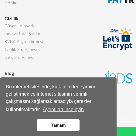
İletişim
Gizlilik
Güvenli Alışveriş
İade ve İptal Şartları
KVKK Bilgilendirmesi
Gizlilik Sözleşmesi
Satış Sözleşmesi
Blog
Sevgiliye Alınabilecek 5 Harika Pasta
Bu internet sitesinde, kullanıcı deneyimini
Butik Pasta Nedir?
geliştirmek ve internet sitesinin verimli
Tüm Blog Yazıları
çalışmasını sağlamak amacıyla çerezler
kullanılmaktadır.
Ayrıntıları inceleyin
Tamam
Whatsapp