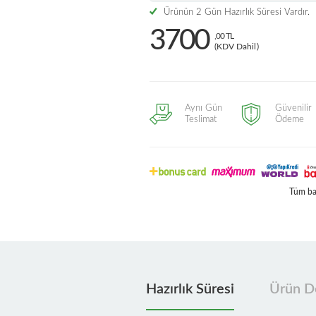
Ürünün 2 Gün Hazırlık Süresi Vardır.
3700
,00 TL
(KDV Dahil)
Aynı Gün
Güvenilir
Teslimat
Ödeme
Tüm ban
Hazırlık Süresi
Ürün De