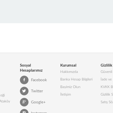
Sosyal
Kurumsal
Gizlilik
Hesaplarımız
Hakkımızda
Güvenli 
Banka Hesap Bilgileri
İade ve 
Facebook
Bayimiz Olun
KVKK Bi
Twitter
İletişim
Gizlilik
eği
 Ataköy
Google+
Satış Sö