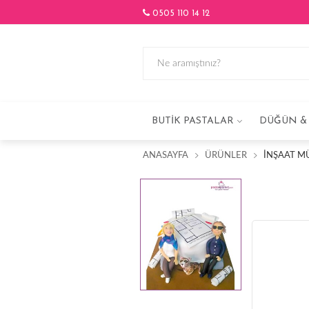
0505 110 14 12
BUTIK PASTALAR
DÜĞÜN & 
ANASAYFA
ÜRÜNLER
İNŞAAT M