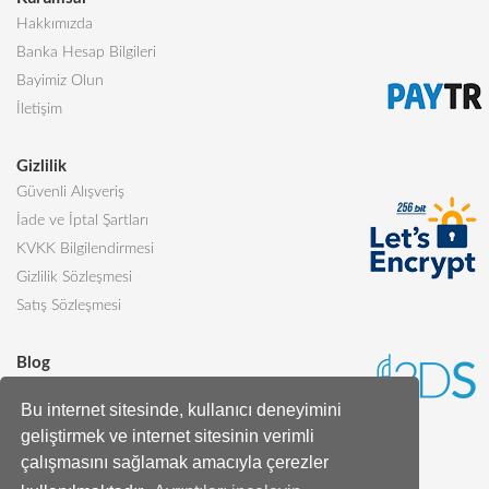
Hakkımızda
Banka Hesap Bilgileri
Bayimiz Olun
İletişim
Gizlilik
Güvenli Alışveriş
İade ve İptal Şartları
KVKK Bilgilendirmesi
Gizlilik Sözleşmesi
Satış Sözleşmesi
Blog
Sevgiliye Alınabilecek 5 Harika Pasta
Bu internet sitesinde, kullanıcı deneyimini
Butik Pasta Nedir?
geliştirmek ve internet sitesinin verimli
Tüm Blog Yazıları
çalışmasını sağlamak amacıyla çerezler