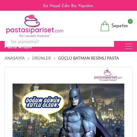
Siz Hayal Edin Biz Yapalım.
0
Sepetim
Pasta Arayın
ANASAYFA
ÜRÜNLER
GÜÇLÜ BATMAN RESIMLI PASTA