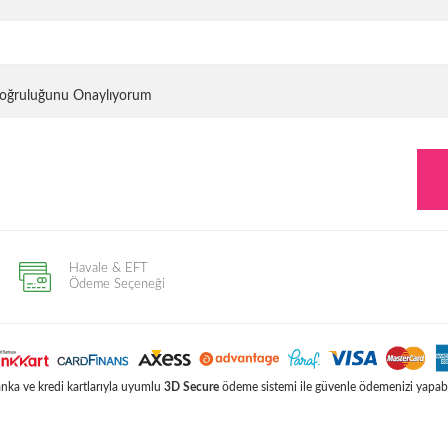
 Doğruluğunu Onaylıyorum
Havale & EFT
Ödeme Seçeneği
ka ve kredi kartlarıyla uyumlu
3D Secure
ödeme sistemi ile güvenle ödemenizi yapabil