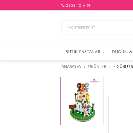
0505 110 14 12
BUTIK PASTALAR
DÜĞÜN & 
ANASAYFA
ÜRÜNLER
FIGÜRLÜ 