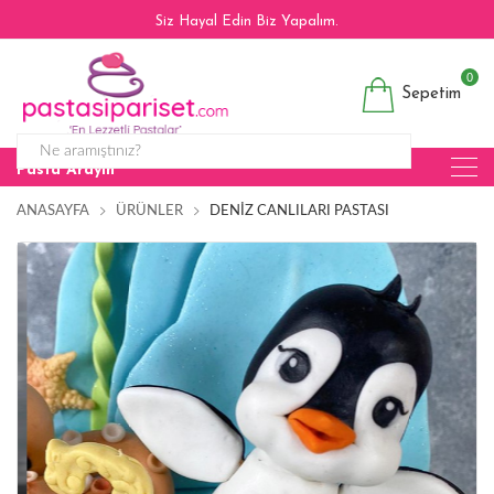
Siz Hayal Edin Biz Yapalım.
0
Sepetim
Pasta Arayın
ANASAYFA
ÜRÜNLER
DENIZ CANLILARI PASTASI