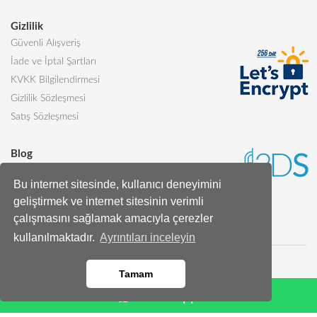
Gizlilik
Güvenli Alışveriş
İade ve İptal Şartları
KVKK Bilgilendirmesi
Gizlilik Sözleşmesi
Satış Sözleşmesi
Blog
Sevgiliye Alınabilecek 5 Harika Pasta
Bu internet sitesinde, kullanıcı deneyimini
Butik Pasta Nedir?
geliştirmek ve internet sitesinin verimli
Tüm Blog Yazıları
çalışmasını sağlamak amacıyla çerezler
kullanılmaktadır.
Ayrıntıları inceleyin
Tamam
Whatsapp