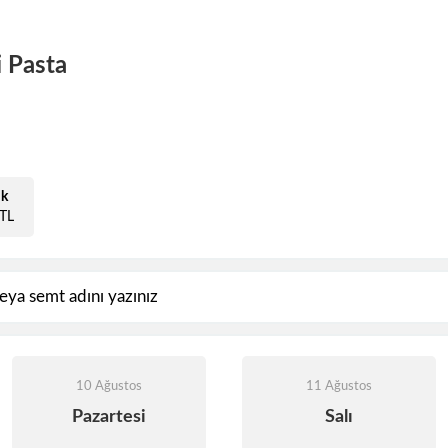
i Pasta
ik
TL
10 Ağustos
11 Ağustos
Pazartesi
Salı