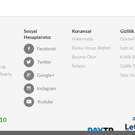
Sosyal
Kurumsal
Gizlilik
Hesaplarımız
Hakkımızda
Güvenli 
Banka Hesap Bilgileri
İade ve 
Facebook
Bayimiz Olun
KVKK Bi
Twitter
İletişim
Gizlilik
eği
 Ataköy
Google+
Satış Sö
Instagram
Youtube
10