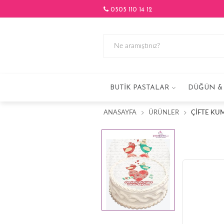
0505 110 14 12
BUTIK PASTALAR
DÜĞÜN & 
ANASAYFA
ÜRÜNLER
ÇIFTE KU