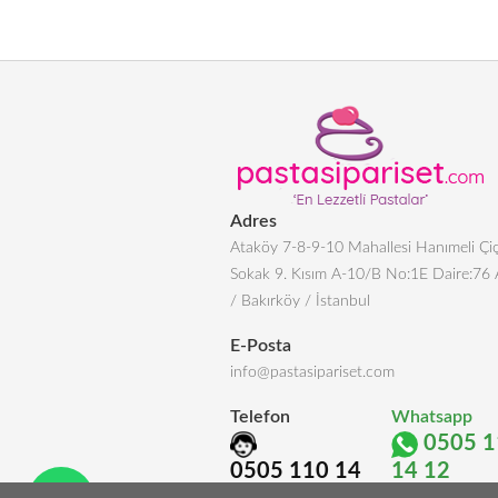
Adres
Ataköy 7-8-9-10 Mahallesi Hanımeli Çiç
Sokak 9. Kısım A-10/B No:1E Daire:76
/ Bakırköy / İstanbul
E-Posta
info@pastasipariset.com
Telefon
Whatsapp
0505 1
0505 110 14
14 12
12