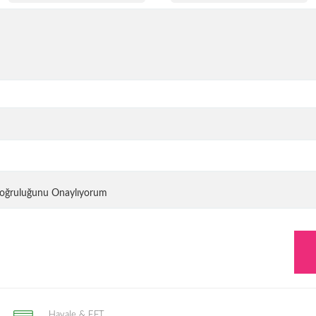
 Doğruluğunu Onaylıyorum
Havale & EFT