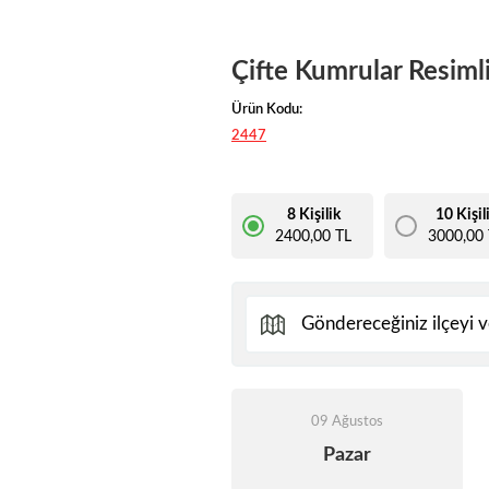
Çifte Kumrular Resiml
Ürün Kodu:
2447
8 Kişilik
10 Kişil
2400,00 TL
3000,00 
09 Ağustos
Pazar