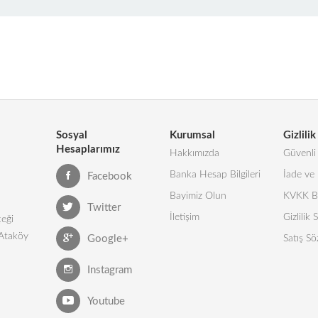
Sosyal
Kurumsal
Gizlilik
Hesaplarımız
Hakkımızda
Güvenli 
Banka Hesap Bilgileri
İade ve 
Facebook
Bayimiz Olun
KVKK Bi
Twitter
İletişim
Gizlilik
eği
 Ataköy
Google+
Satış Sö
Instagram
Youtube