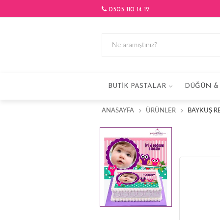
0505 110 14 12
BUTIK PASTALAR
DÜĞÜN & 
ANASAYFA
ÜRÜNLER
BAYKUŞ RE