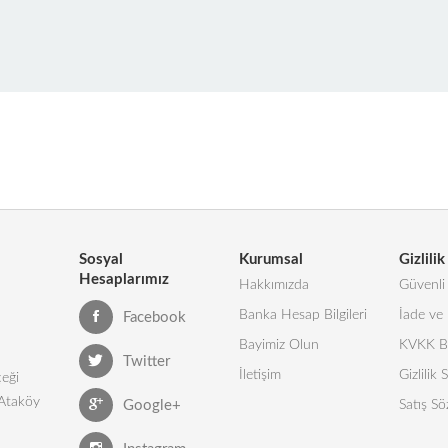
Sosyal
Kurumsal
Gizlilik
Hesaplarımız
Hakkımızda
Güvenli 
Banka Hesap Bilgileri
İade ve 
Facebook
Bayimiz Olun
KVKK Bi
Twitter
İletişim
Gizlilik
eği
 Ataköy
Google+
Satış Sö