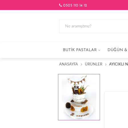
0505 110 14 12
BUTIK PASTALAR
DÜĞÜN & 
ANASAYFA
ÜRÜNLER
AYICIKLI