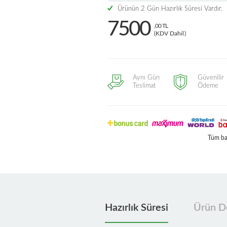
Ürünün 2 Gün Hazırlık Süresi Vardır.
7500
,00 TL
(KDV Dahil)
Aynı Gün
Güvenilir
Teslimat
Ödeme
Tüm ban
Hazırlık Süresi
Ürün De