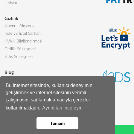
İletişim
Gizlilik
Güvenli Alışveriş
İade ve İptal Şartları
KVKK Bilgilendirmesi
Gizlilik Sözleşmesi
Satış Sözleşmesi
Blog
Sevgiliye Alınabilecek 5 Harika Pasta
Bu internet sitesinde, kullanıcı deneyimini
Butik Pasta Nedir?
geliştirmek ve internet sitesinin verimli
Tüm Blog Yazıları
çalışmasını sağlamak amacıyla çerezler
kullanılmaktadır.
Ayrıntıları inceleyin
Tamam
Whatsapp