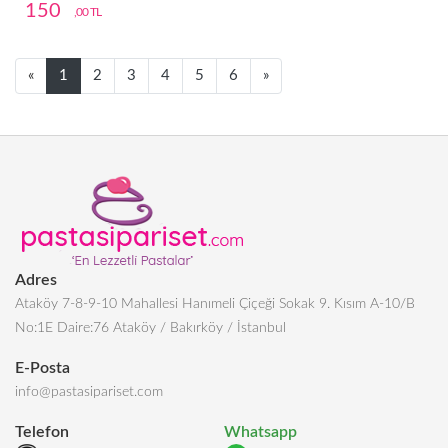
150
,00 TL
Next
Next
«
1
2
3
4
5
6
»
Adres
Ataköy 7-8-9-10 Mahallesi Hanımeli Çiçeği Sokak 9. Kısım A-10/B
No:1E Daire:76 Ataköy / Bakırköy / İstanbul
E-Posta
info@pastasipariset.com
Telefon
Whatsapp