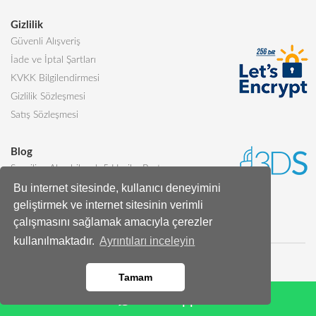
Gizlilik
Güvenli Alışveriş
İade ve İptal Şartları
KVKK Bilgilendirmesi
Gizlilik Sözleşmesi
Satış Sözleşmesi
Blog
Sevgiliye Alınabilecek 5 Harika Pasta
Bu internet sitesinde, kullanıcı deneyimini
Butik Pasta Nedir?
geliştirmek ve internet sitesinin verimli
Tüm Blog Yazıları
çalışmasını sağlamak amacıyla çerezler
kullanılmaktadır.
Ayrıntıları inceleyin
Tamam
Whatsapp