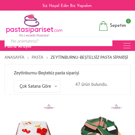
Siz Hayal Edin Biz Yapalım.
0
Sepetim
Pasta Arayın
ANASAYFA
PASTA
ZEYTINBURNU-BEŞTELSIZ PASTA SIPARIŞI
Zeytinburnu-Beştelsiz pasta siparişi
47 ürün bulundu.
Çok Satana Göre