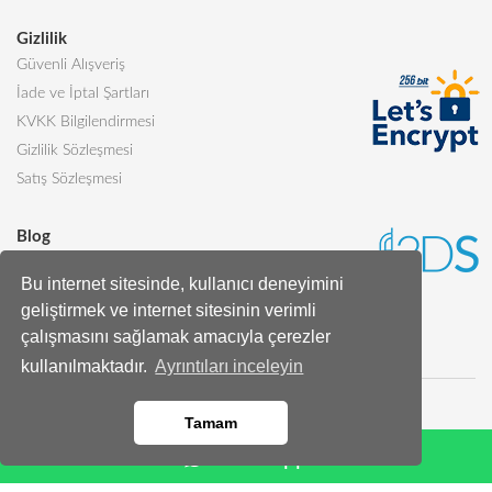
Gizlilik
Güvenli Alışveriş
İade ve İptal Şartları
KVKK Bilgilendirmesi
Gizlilik Sözleşmesi
Satış Sözleşmesi
Blog
Sevgiliye Alınabilecek 5 Harika Pasta
Bu internet sitesinde, kullanıcı deneyimini
Butik Pasta Nedir?
geliştirmek ve internet sitesinin verimli
Tüm Blog Yazıları
çalışmasını sağlamak amacıyla çerezler
kullanılmaktadır.
Ayrıntıları inceleyin
Tamam
Whatsapp