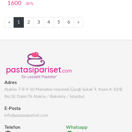
1600
,00 TL
Next
Next
«
1
2
3
4
5
6
»
Adres
Ataköy 7-8-9-10 Mahallesi Hanımeli Çiçeği Sokak 9. Kısım A-10/B
No:1E Daire:76 Ataköy / Bakırköy / İstanbul
E-Posta
info@pastasipariset.com
Telefon
Whatsapp