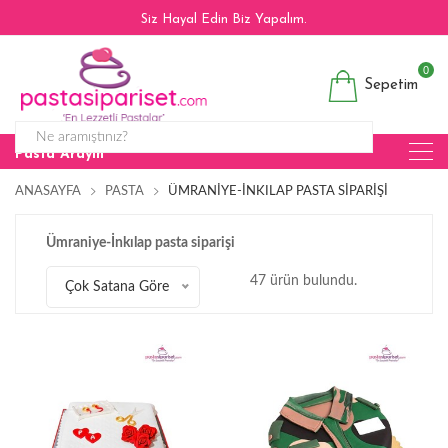
Siz Hayal Edin Biz Yapalım.
0
Sepetim
Pasta Arayın
ANASAYFA
PASTA
ÜMRANIYE-İNKILAP PASTA SIPARIŞI
Ümraniye-İnkılap pasta siparişi
47 ürün bulundu.
Çok Satana Göre