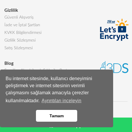
Gizlilik
Güvenli Alışveriş
İade ve İptal Şartları
KVKK Bilgilendirmesi
Gizlilik Sözleşmesi
Satış Sözleşmesi
Blog
Sevgiliye Alınabilecek 5 Harika Pasta
Bu internet sitesinde, kullanıcı deneyimini
Butik Pasta Nedir?
geliştirmek ve internet sitesinin verimli
Tüm Blog Yazıları
çalışmasını sağlamak amacıyla çerezler
kullanılmaktadır.
Ayrıntıları inceleyin
Tamam
Whatsapp