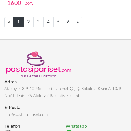
1600
,00 TL
Next
Next
«
1
2
3
4
5
6
»
Adres
Ataköy 7-8-9-10 Mahallesi Hanımeli Çiçeği Sokak 9. Kısım A-10/B
No:1E Daire:76 Ataköy / Bakırköy / İstanbul
E-Posta
info@pastasipariset.com
Telefon
Whatsapp