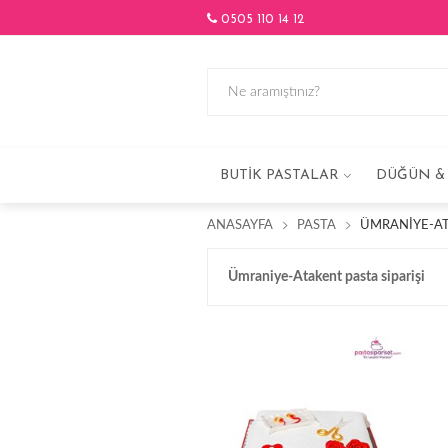
0505 110 14 12
BUTIK PASTALAR
DÜĞÜN & 
ANASAYFA
PASTA
ÜMRANIYE-AT
Ümraniye-Atakent pasta siparişi