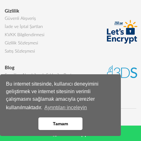
Gizlilik
Güvenli Alışveriş
İade ve İptal Şartları
KVKK Bilgilendirmesi
Gizlilik Sözleşmesi
Satış Sözleşmesi
Blog
Sevgiliye Alınabilecek 5 Harika Pasta
Bu internet sitesinde, kullanıcı deneyimini
Butik Pasta Nedir?
geliştirmek ve internet sitesinin verimli
Tüm Blog Yazıları
çalışmasını sağlamak amacıyla çerezler
kullanılmaktadır.
Ayrıntıları inceleyin
Tamam
Whatsapp