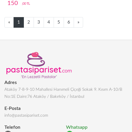
150
,00 TL
Next
Next
«
1
2
3
4
5
6
»
Adres
Ataköy 7-8-9-10 Mahallesi Hanımeli Çiçeği Sokak 9. Kısım A-10/B
No:1E Daire:76 Ataköy / Bakırköy / İstanbul
E-Posta
info@pastasipariset.com
Telefon
Whatsapp